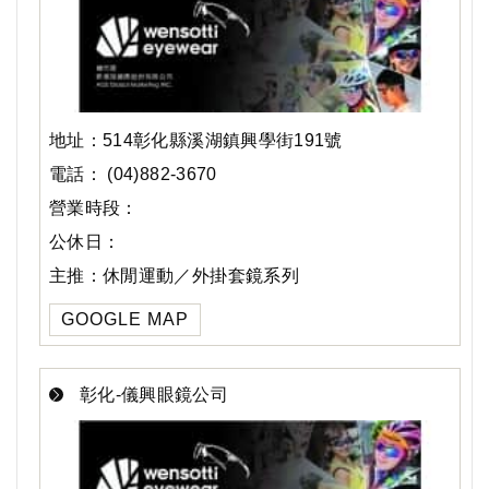
地址：514彰化縣溪湖鎮興學街191號
電話： (04)882-3670
營業時段：
公休日：
主推：休閒運動／外掛套鏡系列
GOOGLE MAP
彰化-儀興眼鏡公司