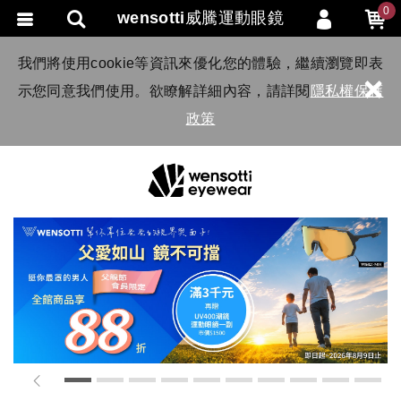
0
wensotti威騰運動眼鏡
會員登入
我們將使用cookie等資訊來優化您的體驗，繼續瀏覽即表
×
示您同意我們使用。欲瞭解詳細內容，請詳閱
隱私權保護
會員註冊
政策
忘記密碼
訂單查詢
TRACK LISTING
追 / 蹤 / 清 / 單
匯款通知
1
2
3
4
5
6
7
8
9
10