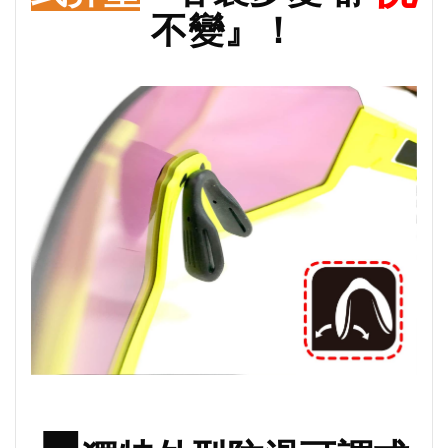
不變』！
■