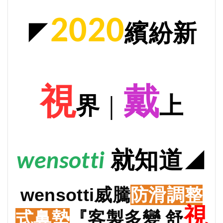
2020
◤
繽紛新
視
戴
界
｜
上
就
知道
◢
wensotti
wensotti
威騰
防滑調整
視
式鼻墊
『客製多變 舒