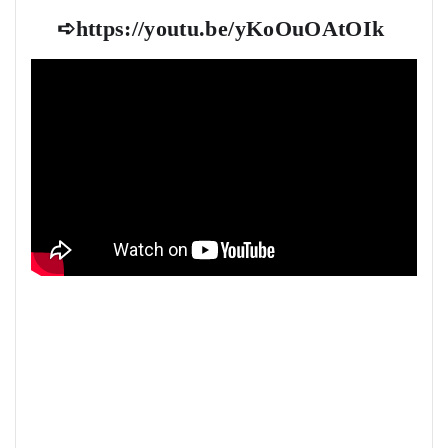
➪
https://youtu.be/yKoOuOAtOIk