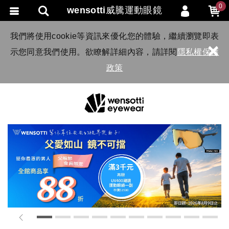
0
wensotti威騰運動眼鏡
會員登入
我們將使用cookie等資訊來優化您的體驗，繼續瀏覽即表
×
示您同意我們使用。欲瞭解詳細內容，請詳閱
隱私權保護
會員註冊
政策
忘記密碼
訂單查詢
TRACK LISTING
追 / 蹤 / 清 / 單
匯款通知
1
2
3
4
5
6
7
8
9
10