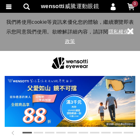
0
wensotti威騰運動眼鏡
會員登入
我們將使用cookie等資訊來優化您的體驗，繼續瀏覽即表
×
示您同意我們使用。欲瞭解詳細內容，請詳閱
隱私權保護
會員註冊
政策
忘記密碼
訂單查詢
TRACK LISTING
追 / 蹤 / 清 / 單
匯款通知
1
2
3
4
5
6
7
8
9
10