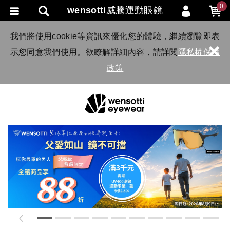
0
wensotti威騰運動眼鏡
會員登入
我們將使用cookie等資訊來優化您的體驗，繼續瀏覽即表
×
示您同意我們使用。欲瞭解詳細內容，請詳閱
隱私權保護
會員註冊
政策
忘記密碼
訂單查詢
TRACK LISTING
追 / 蹤 / 清 / 單
匯款通知
1
2
3
4
5
6
7
8
9
10