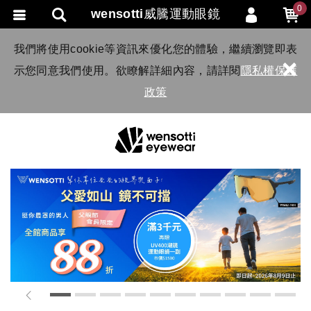
0
wensotti威騰運動眼鏡
會員登入
我們將使用cookie等資訊來優化您的體驗，繼續瀏覽即表
×
示您同意我們使用。欲瞭解詳細內容，請詳閱
隱私權保護
會員註冊
政策
忘記密碼
訂單查詢
TRACK LISTING
追 / 蹤 / 清 / 單
匯款通知
1
2
3
4
5
6
7
8
9
10